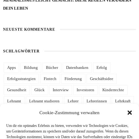
MINIMALISMUS LEICHT GEMACHT: DIESE REGELN VERÄNDERN
DEIN LEBEN
NEUESTE KOMMENTARE
SCHLAGWÖRTER
Apps
Bildung
Bücher
Datenbanken
Erfolg
Erfolgsstrategien
Fintech
Förderung
Geschäftsidee
Gesundheit
Glück
Interview
Investoren
Kinderrechte
Lehramt
Lehramt studieren
Lehrer
Lehrerinnen
Lehrkraft
Leidenschaft
Mathe
Mathematik
mehr Zeit
Notion
Cookie-Zustimmung verwalten
Notion Template
Produktivität
Referendariat
Schulalltag
Um dir ein optimales Erlebnis zu bieten, verwenden wir Technologien wie Cookies,
um Geräteinformationen zu speichern und/oder darauf zuzugreifen. Wenn du diesen
Schule
Schulgelaber
Schulleben
Schulleitung
Schüler
Technologien zustimmst, können wir Daten wie das Surfverhalten oder eindeutige IDs