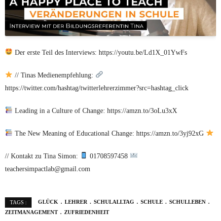
Der erste Teil des Interviews: https://youtu.be/Ld1X_01YwFs
// Tinas Medienempfehlung:
https://twitter.com/hashtag/twitterlehrerzimmer?src=hashtag_click
Leading in a Culture of Change: https://amzn.to/3oLu3xX
The New Meaning of Educational Change: https://amzn.to/3yj92xG
// Kontakt zu Tina Simon:
01708597458
teachersimpactlab@gmail.com
GLÜCK
LEHRER
SCHULALLTAG
SCHULE
SCHULLEBEN
TAGS :
ZEITMANAGEMENT
ZUFRIEDENHEIT