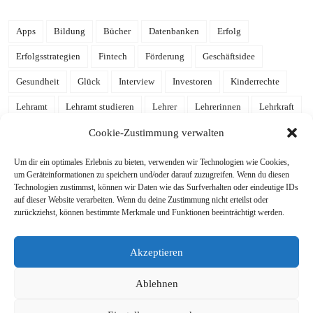
Apps
Bildung
Bücher
Datenbanken
Erfolg
Erfolgsstrategien
Fintech
Förderung
Geschäftsidee
Gesundheit
Glück
Interview
Investoren
Kinderrechte
Lehramt
Lehramt studieren
Lehrer
Lehrerinnen
Lehrkraft
Leidenschaft
Mathe
Mathematik
mehr Zeit
Notion
Cookie-Zustimmung verwalten
Notion Template
Produktivität
Referendariat
Schulalltag
Um dir ein optimales Erlebnis zu bieten, verwenden wir Technologien wie Cookies,
um Geräteinformationen zu speichern und/oder darauf zuzugreifen. Wenn du diesen
Schule
Schulgelaber
Schulleben
Schulleitung
Schüler
Technologien zustimmst, können wir Daten wie das Surfverhalten oder eindeutige IDs
auf dieser Website verarbeiten. Wenn du deine Zustimmung nicht erteilst oder
Schülerinnen
Stressabbau
Studieren
Studium
Tools
zurückziehst, können bestimmte Merkmale und Funktionen beeinträchtigt werden.
Tutorial
Uni
Unterricht
Wissen
Zeitmanagement
Akzeptieren
ziele
Zufriedenheit
Ablehnen