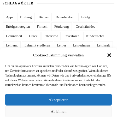
SCHLAGWÖRTER
Apps
Bildung
Bücher
Datenbanken
Erfolg
Erfolgsstrategien
Fintech
Förderung
Geschäftsidee
Gesundheit
Glück
Interview
Investoren
Kinderrechte
Lehramt
Lehramt studieren
Lehrer
Lehrerinnen
Lehrkraft
Leidenschaft
Mathe
Mathematik
mehr Zeit
Notion
Cookie-Zustimmung verwalten
Notion Template
Produktivität
Referendariat
Schulalltag
Um dir ein optimales Erlebnis zu bieten, verwenden wir Technologien wie Cookies,
um Geräteinformationen zu speichern und/oder darauf zuzugreifen. Wenn du diesen
Schule
Schulgelaber
Schulleben
Schulleitung
Schüler
Technologien zustimmst, können wir Daten wie das Surfverhalten oder eindeutige IDs
auf dieser Website verarbeiten. Wenn du deine Zustimmung nicht erteilst oder
Schülerinnen
Stressabbau
Studieren
Studium
Tools
zurückziehst, können bestimmte Merkmale und Funktionen beeinträchtigt werden.
Tutorial
Uni
Unterricht
Wissen
Zeitmanagement
Akzeptieren
ziele
Zufriedenheit
Ablehnen