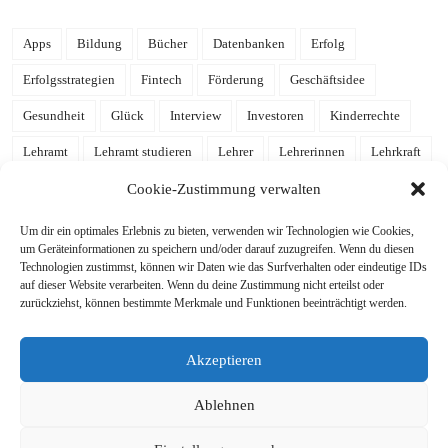
Apps
Bildung
Bücher
Datenbanken
Erfolg
Erfolgsstrategien
Fintech
Förderung
Geschäftsidee
Gesundheit
Glück
Interview
Investoren
Kinderrechte
Lehramt
Lehramt studieren
Lehrer
Lehrerinnen
Lehrkraft
Leidenschaft
Mathe
Mathematik
mehr Zeit
Notion
Cookie-Zustimmung verwalten
Notion Template
Produktivität
Referendariat
Schulalltag
Um dir ein optimales Erlebnis zu bieten, verwenden wir Technologien wie Cookies,
um Geräteinformationen zu speichern und/oder darauf zuzugreifen. Wenn du diesen
Schule
Schulgelaber
Schulleben
Schulleitung
Schüler
Technologien zustimmst, können wir Daten wie das Surfverhalten oder eindeutige IDs
auf dieser Website verarbeiten. Wenn du deine Zustimmung nicht erteilst oder
Schülerinnen
Stressabbau
Studieren
Studium
Tools
zurückziehst, können bestimmte Merkmale und Funktionen beeinträchtigt werden.
Tutorial
Uni
Unterricht
Wissen
Zeitmanagement
Akzeptieren
ziele
Zufriedenheit
Ablehnen