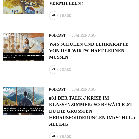
VERMITTELN?
SHARE
PODCAST
2 JAHREN AGO
WAS SCHULEN UND LEHRKRÄFTE
VON DER WIRTSCHAFT LERNEN
MÜSSEN
SHARE
PODCAST
2 JAHREN AGO
#81 DER TALK // KRISE IM
KLASSENZIMMER: SO BEWÄLTIGST
DU DIE GRÖSSTEN H
ERAUSFORDERUNGEN IM (SCHUL-) A
LLTAG!
SHARE