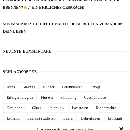
BRENNEN?
// EIN EHRLICHES GESPRÄCH!
MINIMALISMUS LEICHT GEMACHT: DIESE REGELN VERÄNDERN
DEIN LEBEN
NEUESTE KOMMENTARE
SCHLAGWÖRTER
Apps
Bildung
Bücher
Datenbanken
Erfolg
Erfolgsstrategien
Fintech
Förderung
Geschäftsidee
Gesundheit
Glück
Interview
Investoren
Kinderrechte
Lehramt
Lehramt studieren
Lehrer
Lehrerinnen
Lehrkraft
Leidenschaft
Mathe
Mathematik
mehr Zeit
Notion
Cookie-Zustimmung verwalten