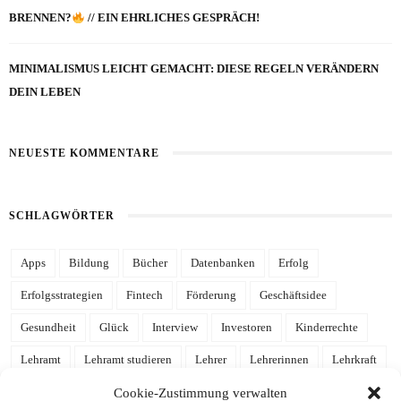
BRENNEN?
// EIN EHRLICHES GESPRÄCH!
MINIMALISMUS LEICHT GEMACHT: DIESE REGELN VERÄNDERN
DEIN LEBEN
NEUESTE KOMMENTARE
SCHLAGWÖRTER
Apps
Bildung
Bücher
Datenbanken
Erfolg
Erfolgsstrategien
Fintech
Förderung
Geschäftsidee
Gesundheit
Glück
Interview
Investoren
Kinderrechte
Lehramt
Lehramt studieren
Lehrer
Lehrerinnen
Lehrkraft
Leidenschaft
Mathe
Mathematik
mehr Zeit
Notion
Cookie-Zustimmung verwalten