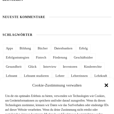
NEUESTE KOMMENTARE
SCHLAGWÖRTER
Apps
Bildung
Bücher
Datenbanken
Erfolg
Erfolgsstrategien
Fintech
Förderung
Geschäftsidee
Gesundheit
Glück
Interview
Investoren
Kinderrechte
Lehramt
Lehramt studieren
Lehrer
Lehrerinnen
Lehrkraft
Leidenschaft
Mathe
Mathematik
mehr Zeit
Notion
Cookie-Zustimmung verwalten
Notion Template
Produktivität
Referendariat
Schulalltag
Um dir ein optimales Erlebnis zu bieten, verwenden wir Technologien wie Cookies,
um Geräteinformationen zu speichern und/oder darauf zuzugreifen. Wenn du diesen
Schule
Schulgelaber
Schulleben
Schulleitung
Schüler
Technologien zustimmst, können wir Daten wie das Surfverhalten oder eindeutige IDs
auf dieser Website verarbeiten. Wenn du deine Zustimmung nicht erteilst oder
Schülerinnen
Stressabbau
Studieren
Studium
Tools