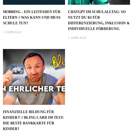
MOBBING – EIN LEITFADEN FÜR
CHATGPT IM SCHULALLTAG: SO
ELTERN // WAS KANN UND MUSS
NUTZT DU KI FÜR
SCHULE TUN?
DIFFERENZIERUNG, INKLUSION &
INDIVIDUELLE FÖRDERUNG
1 JAHR AGO
1 JAHR AGO
FINANZIELLE BILDUNG FÜR
KINDER?! // BLING CARD IM TEST:
DIE BESTE BANKKARTE FÜR
KINDER?