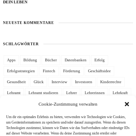
DEIN LEBEN
NEUESTE KOMMENTARE
SCHLAGWÖRTER
Apps
Bildung
Bücher
Datenbanken
Erfolg
Erfolgsstrategien
Fintech
Förderung
Geschäftsidee
Gesundheit
Glück
Interview
Investoren
Kinderrechte
Lehramt
Lehramt studieren
Lehrer
Lehrerinnen
Lehrkraft
Leidenschaft
Mathe
Mathematik
mehr Zeit
Notion
Cookie-Zustimmung verwalten
Notion Template
Produktivität
Referendariat
Schulalltag
Um dir ein optimales Erlebnis zu bieten, verwenden wir Technologien wie Cookies,
um Geräteinformationen zu speichern und/oder darauf zuzugreifen. Wenn du diesen
Schule
Schulgelaber
Schulleben
Schulleitung
Schüler
Technologien zustimmst, können wir Daten wie das Surfverhalten oder eindeutige IDs
auf dieser Website verarbeiten. Wenn du deine Zustimmung nicht erteilst oder