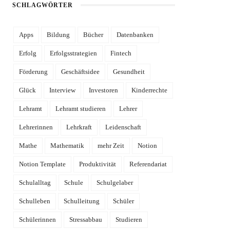
SCHLAGWÖRTER
Apps
Bildung
Bücher
Datenbanken
Erfolg
Erfolgsstrategien
Fintech
Förderung
Geschäftsidee
Gesundheit
Glück
Interview
Investoren
Kinderrechte
Lehramt
Lehramt studieren
Lehrer
Lehrerinnen
Lehrkraft
Leidenschaft
Mathe
Mathematik
mehr Zeit
Notion
Notion Template
Produktivität
Referendariat
Schulalltag
Schule
Schulgelaber
Schulleben
Schulleitung
Schüler
Schülerinnen
Stressabbau
Studieren