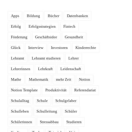
Apps
Bildung
Bücher
Datenbanken
Erfolg
Erfolgsstrategien
Fintech
Förderung
Geschäftsidee
Gesundheit
Glück
Interview
Investoren
Kinderrechte
Lehramt
Lehramt studieren
Lehrer
Lehrerinnen
Lehrkraft
Leidenschaft
Mathe
Mathematik
mehr Zeit
Notion
Notion Template
Produktivität
Referendariat
Schulalltag
Schule
Schulgelaber
Schulleben
Schulleitung
Schüler
Schülerinnen
Stressabbau
Studieren