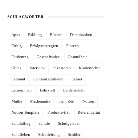
SCHLAGWÖRTER
Apps
Bildung
Bücher
Datenbanken
Erfolg
Erfolgsstrategien
Fintech
Förderung
Geschäftsidee
Gesundheit
Glück
Interview
Investoren
Kinderrechte
Lehramt
Lehramt studieren
Lehrer
Lehrerinnen
Lehrkraft
Leidenschaft
Mathe
Mathematik
mehr Zeit
Notion
Notion Template
Produktivität
Referendariat
Schulalltag
Schule
Schulgelaber
Schulleben
Schulleitung
Schüler