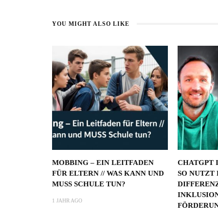
YOU MIGHT ALSO LIKE
MOBBING – EIN LEITFADEN
CHATGPT 
FÜR ELTERN // WAS KANN UND
SO NUTZT 
MUSS SCHULE TUN?
DIFFEREN
INKLUSION
1 JAHR AGO
FÖRDERU