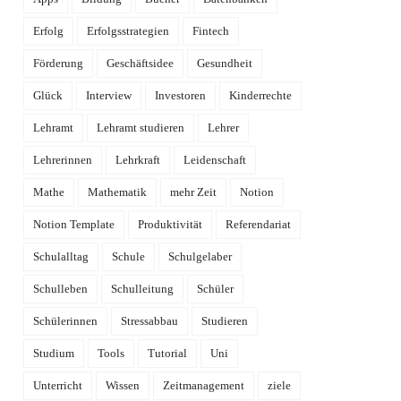
Erfolg
Erfolgsstrategien
Fintech
Förderung
Geschäftsidee
Gesundheit
Glück
Interview
Investoren
Kinderrechte
Lehramt
Lehramt studieren
Lehrer
Lehrerinnen
Lehrkraft
Leidenschaft
Mathe
Mathematik
mehr Zeit
Notion
Notion Template
Produktivität
Referendariat
Schulalltag
Schule
Schulgelaber
Schulleben
Schulleitung
Schüler
Schülerinnen
Stressabbau
Studieren
Studium
Tools
Tutorial
Uni
Unterricht
Wissen
Zeitmanagement
ziele