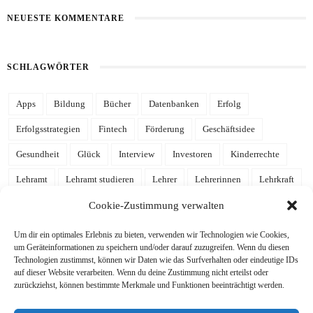
NEUESTE KOMMENTARE
SCHLAGWÖRTER
Apps
Bildung
Bücher
Datenbanken
Erfolg
Erfolgsstrategien
Fintech
Förderung
Geschäftsidee
Gesundheit
Glück
Interview
Investoren
Kinderrechte
Lehramt
Lehramt studieren
Lehrer
Lehrerinnen
Lehrkraft
Leidenschaft
Mathe
Mathematik
mehr Zeit
Notion
Cookie-Zustimmung verwalten
Notion Template
Produktivität
Referendariat
Schulalltag
Um dir ein optimales Erlebnis zu bieten, verwenden wir Technologien wie Cookies,
um Geräteinformationen zu speichern und/oder darauf zuzugreifen. Wenn du diesen
Schule
Schulgelaber
Schulleben
Schulleitung
Schüler
Technologien zustimmst, können wir Daten wie das Surfverhalten oder eindeutige IDs
auf dieser Website verarbeiten. Wenn du deine Zustimmung nicht erteilst oder
Schülerinnen
Stressabbau
Studieren
Studium
Tools
zurückziehst, können bestimmte Merkmale und Funktionen beeinträchtigt werden.
Tutorial
Uni
Unterricht
Wissen
Zeitmanagement