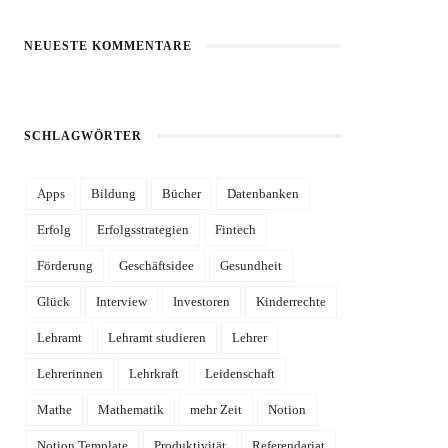
NEUESTE KOMMENTARE
SCHLAGWÖRTER
Apps
Bildung
Bücher
Datenbanken
Erfolg
Erfolgsstrategien
Fintech
Förderung
Geschäftsidee
Gesundheit
Glück
Interview
Investoren
Kinderrechte
Lehramt
Lehramt studieren
Lehrer
Lehrerinnen
Lehrkraft
Leidenschaft
Mathe
Mathematik
mehr Zeit
Notion
Notion Template
Produktivität
Referendariat