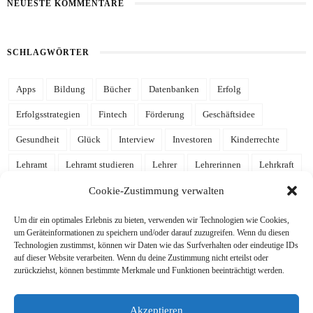
NEUESTE KOMMENTARE
SCHLAGWÖRTER
Apps
Bildung
Bücher
Datenbanken
Erfolg
Erfolgsstrategien
Fintech
Förderung
Geschäftsidee
Gesundheit
Glück
Interview
Investoren
Kinderrechte
Lehramt
Lehramt studieren
Lehrer
Lehrerinnen
Lehrkraft
Leidenschaft
Mathe
Mathematik
mehr Zeit
Notion
Cookie-Zustimmung verwalten
Notion Template
Produktivität
Referendariat
Schulalltag
Um dir ein optimales Erlebnis zu bieten, verwenden wir Technologien wie Cookies,
um Geräteinformationen zu speichern und/oder darauf zuzugreifen. Wenn du diesen
Schule
Schulgelaber
Schulleben
Schulleitung
Schüler
Technologien zustimmst, können wir Daten wie das Surfverhalten oder eindeutige IDs
auf dieser Website verarbeiten. Wenn du deine Zustimmung nicht erteilst oder
Schülerinnen
Stressabbau
Studieren
Studium
Tools
zurückziehst, können bestimmte Merkmale und Funktionen beeinträchtigt werden.
Tutorial
Uni
Unterricht
Wissen
Zeitmanagement
Akzeptieren